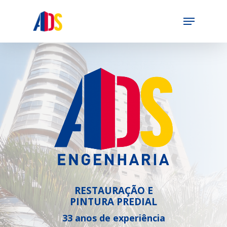
Skip
Menu
to
Close
main
Menu
content
RESTAURAÇÃO E
PINTURA PREDIAL
33 anos de experiência